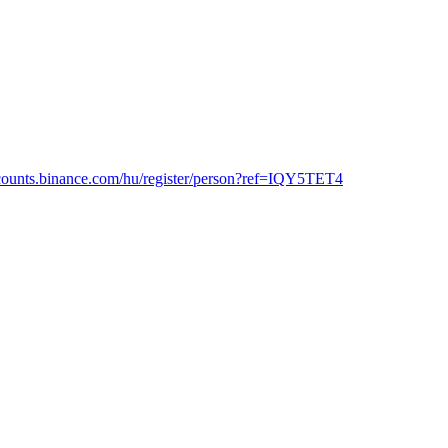
ccounts.binance.com/hu/register/person?ref=IQY5TET4