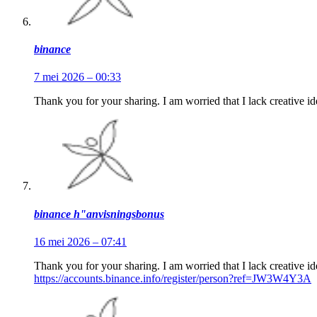
binance
7 mei 2026 – 00:33
Thank you for your sharing. I am worried that I lack creative id
binance h"anvisningsbonus
16 mei 2026 – 07:41
Thank you for your sharing. I am worried that I lack creative id
https://accounts.binance.info/register/person?ref=JW3W4Y3A