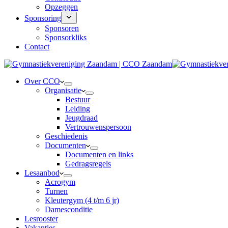
Opzeggen
Sponsoring
Sponsoren
Sponsorkliks
Contact
Over CCO
Organisatie
Bestuur
Leiding
Jeugdraad
Vertrouwenspersoon
Geschiedenis
Documenten
Documenten en links
Gedragsregels
Lesaanbod
Acrogym
Turnen
Kleutergym (4 t/m 6 jr)
Damesconditie
Lesrooster
Vakanties