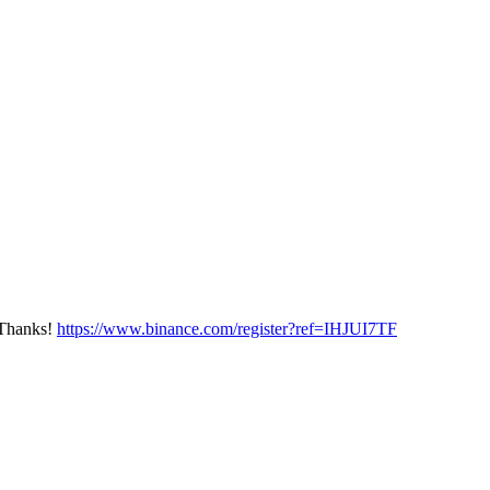
? Thanks!
https://www.binance.com/register?ref=IHJUI7TF