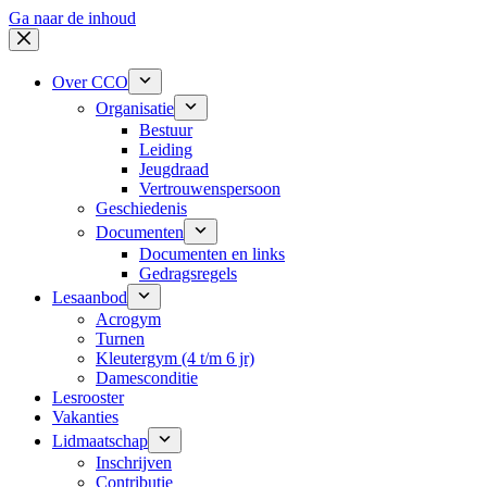
Ga naar de inhoud
Over CCO
Organisatie
Bestuur
Leiding
Jeugdraad
Vertrouwenspersoon
Geschiedenis
Documenten
Documenten en links
Gedragsregels
Lesaanbod
Acrogym
Turnen
Kleutergym (4 t/m 6 jr)
Damesconditie
Lesrooster
Vakanties
Lidmaatschap
Inschrijven
Contributie